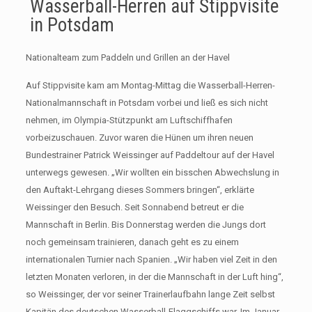
Wasserball-Herren auf Stippvisite
in Potsdam
Nationalteam zum Paddeln und Grillen an der Havel
Auf Stippvisite kam am Montag-Mittag die Wasserball-Herren-
Nationalmannschaft in Potsdam vorbei und ließ es sich nicht
nehmen, im Olympia-Stützpunkt am Luftschiffhafen
vorbeizuschauen. Zuvor waren die Hünen um ihren neuen
Bundestrainer Patrick Weissinger auf Paddeltour auf der Havel
unterwegs gewesen. „Wir wollten ein bisschen Abwechslung in
den Auftakt-Lehrgang dieses Sommers bringen“, erklärte
Weissinger den Besuch. Seit Sonnabend betreut er die
Mannschaft in Berlin. Bis Donnerstag werden die Jungs dort
noch gemeinsam trainieren, danach geht es zu einem
internationalen Turnier nach Spanien. „Wir haben viel Zeit in den
letzten Monaten verloren, in der die Mannschaft in der Luft hing“,
so Weissinger, der vor seiner Trainerlaufbahn lange Zeit selbst
Kapitän des deutschen Wasserball-Flaggschiffs war. Im Januar