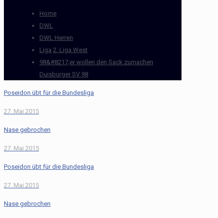
Home
DWL
DWL Herren
Liga
2. Liga West
98&#8217;er wollen den Sack zumachen
Duisburger SV 98
Poseidon übt für die Bundesliga
27. Mai 2015
Nase gebrochen
27. Mai 2015
Poseidon übt für die Bundesliga
27. Mai 2015
Nase gebrochen