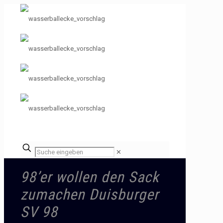
✕
98’er wollen den Sack
zumachen Duisburger
SV 98