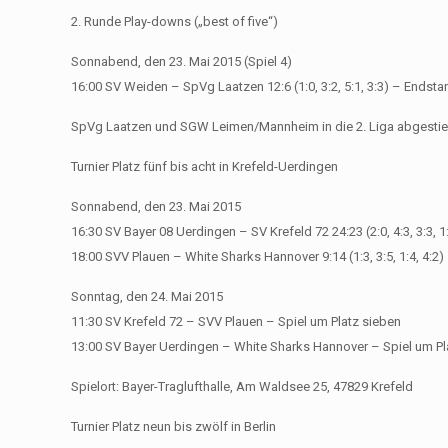
2. Runde Play-downs („best of five“)
Sonnabend, den 23. Mai 2015 (Spiel 4)
16:00 SV Weiden – SpVg Laatzen 12:6 (1:0, 3:2, 5:1, 3:3) – Endstan
SpVg Laatzen und SGW Leimen/Mannheim in die 2. Liga abgesti
Turnier Platz fünf bis acht in Krefeld-Uerdingen
Sonnabend, den 23. Mai 2015
16:30 SV Bayer 08 Uerdingen – SV Krefeld 72 24:23 (2:0, 4:3, 3:3,
18:00 SVV Plauen – White Sharks Hannover 9:14 (1:3, 3:5, 1:4, 4:2)
Sonntag, den 24. Mai 2015
11:30 SV Krefeld 72 – SVV Plauen – Spiel um Platz sieben
13:00 SV Bayer Uerdingen – White Sharks Hannover – Spiel um Pl
Spielort: Bayer-Traglufthalle, Am Waldsee 25, 47829 Krefeld
Turnier Platz neun bis zwölf in Berlin