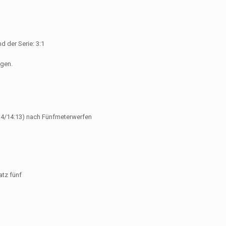
d der Serie: 3:1
egen.
 1:4/14:13) nach Fünfmeterwerfen
atz fünf