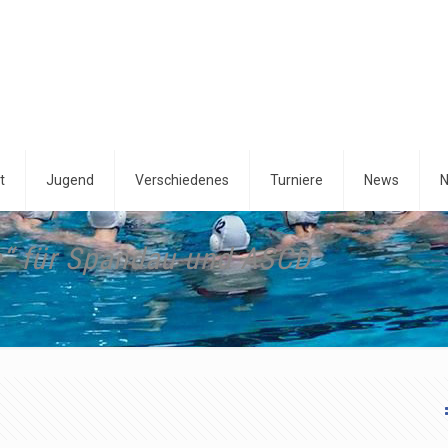
t
Jugend
Verschiedenes
Turniere
News
N
le“ für Spandau und ASCD