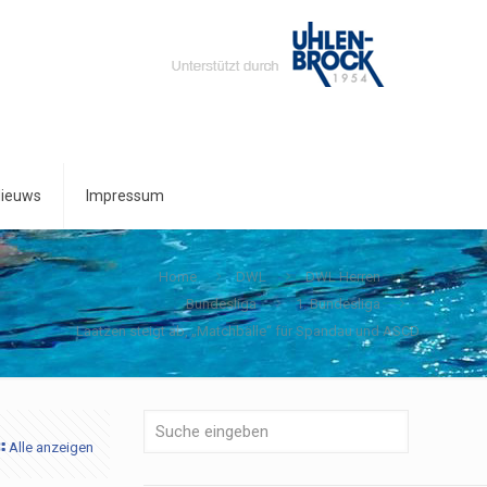
ieuws
Impressum
Home
DWL
DWL Herren
Bundesliga
1. Bundesliga
Laatzen steigt ab, „Matchbälle“ für Spandau und ASCD
Alle anzeigen