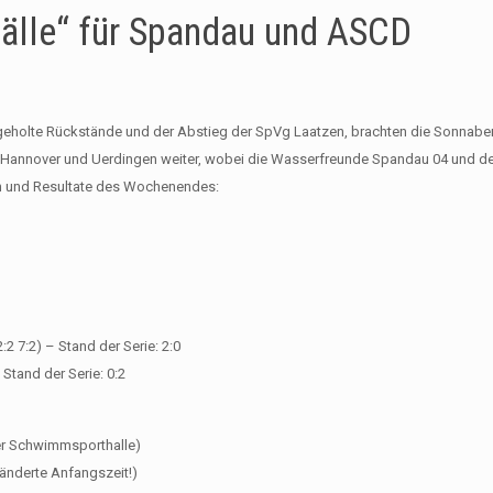
bälle“ für Spandau und ASCD
fgeholte Rückstände und der Abstieg der SpVg Laatzen​, brachten die Sonnabe
 Hannover und Uerdingen weiter, wobei die Wasserfreunde Spandau 04​ und de
en und Resultate des Wochenendes:
2 7:2) – Stand der Serie: 2:0
 Stand der Serie: 0:2
er Schwimmsporthalle)
nderte Anfangszeit!)