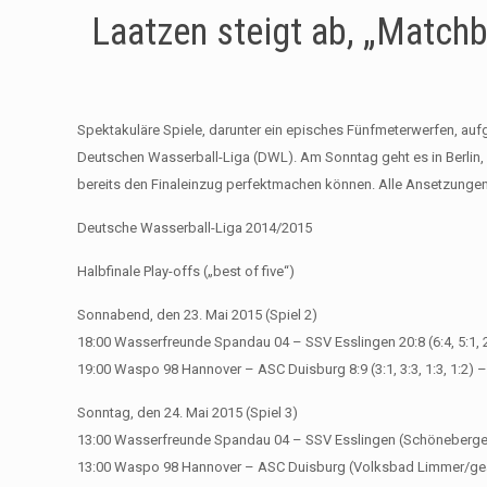
Laatzen steigt ab, „Match
Spektakuläre Spiele, darunter ein episches Fünfmeterwerfen, au
Deutschen Wasserball-Liga (DWL). Am Sonntag geht es in Berlin,
bereits den Finaleinzug perfektmachen können. Alle Ansetzung
Deutsche Wasserball-Liga 2014/2015
Halbfinale Play-offs („best of five“)
Sonnabend, den 23. Mai 2015 (Spiel 2)
18:00 Wasserfreunde Spandau 04 – SSV Esslingen 20:8 (6:4, 5:1, 2:
19:00 Waspo 98 Hannover – ASC Duisburg 8:9 (3:1, 3:3, 1:3, 1:2) –
Sonntag, den 24. Mai 2015 (Spiel 3)
13:00 Wasserfreunde Spandau 04 – SSV Esslingen (Schöneberg
13:00 Waspo 98 Hannover – ASC Duisburg (Volksbad Limmer/geä