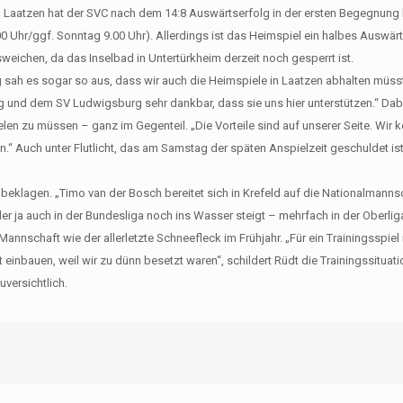
Laatzen hat der SVC nach dem 14:8 Auswärtserfolg in der ersten Begegnung 
0 Uhr/ggf. Sonntag 9.00 Uhr). Allerdings ist das Heimspiel ein halbes Auswärt
ichen, da das Inselbad in Untertürkheim derzeit noch gesperrt ist.
ig sah es sogar so aus, dass wir auch die Heimspiele in Laatzen abhalten müsst
g und dem SV Ludwigsburg sehr dankbar, dass sie uns hier unterstützen.“ Dabe
len zu müssen – ganz im Gegenteil. „Die Vorteile sind auf unserer Seite. Wir 
n.“ Auch unter Flutlicht, das am Samstag der späten Anspielzeit geschuldet i
u beklagen. „Timo van der Bosch bereitet sich in Krefeld auf die Nationalmanns
er ja auch in der Bundesliga noch ins Wasser steigt – mehrfach in der Oberliga
annschaft wie der allerletzte Schneefleck im Frühjahr. „Für ein Trainingsspiel
nbauen, weil wir zu dünn besetzt waren“, schildert Rüdt die Trainingssituati
uversichtlich.