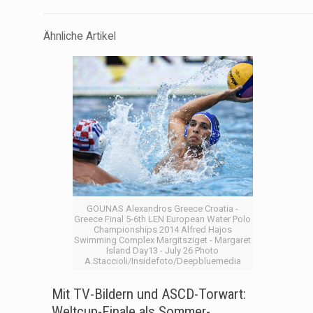
Ähnliche Artikel
GOUNAS Alexandros Greece Croatia -
Greece Final 5-6th LEN European Water Polo
Championships 2014 Alfred Hajos
Swimming Complex Margitsziget - Margaret
Island Day13 - July 26 Photo
A.Staccioli/Insidefoto/Deepbluemedia
Mit TV-Bildern und ASCD-Torwart:
Weltcup-Finale als Sommer-