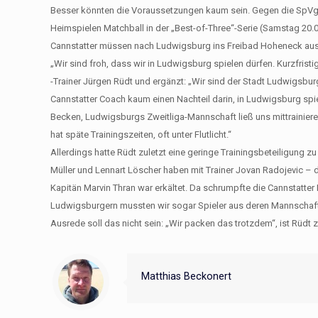
Besser könnten die Voraussetzungen kaum sein. Gegen die SpVg 
Heimspielen Matchball in der „Best-of-Three“-Serie (Samstag 20.0
Cannstatter müssen nach Ludwigsburg ins Freibad Hoheneck auswe
„Wir sind froh, dass wir in Ludwigsburg spielen dürfen. Kurzfrist
-Trainer Jürgen Rüdt und ergänzt: „Wir sind der Stadt Ludwigsbur
Cannstatter Coach kaum einen Nachteil darin, in Ludwigsburg spie
Becken, Ludwigsburgs Zweitliga-Mannschaft ließ uns mittrainiere
hat späte Trainingszeiten, oft unter Flutlicht.“
Allerdings hatte Rüdt zuletzt eine geringe Trainingsbeteiligung z
Müller und Lennart Löscher haben mit Trainer Jovan Radojevic – d
Kapitän Marvin Thran war erkältet. Da schrumpfte die Cannstatter M
Ludwigsburgern mussten wir sogar Spieler aus deren Mannschaft ei
Ausrede soll das nicht sein: „Wir packen das trotzdem“, ist Rüdt z
Matthias Beckonert