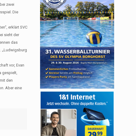
bei zwei
sspiel. Die
en“, erklärt SVC
i sieht der
kennen das
st. „Ludwigsburg
chaft vor, Evan
 gespielt,
 mit den
on. Aber eine