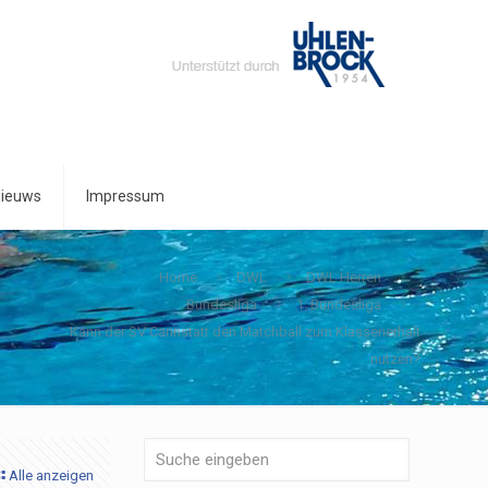
ieuws
Impressum
Home
DWL
DWL Herren
Bundesliga
1. Bundesliga
Kann der SV Cannstatt den Matchball zum Klassenerhalt
nutzen?
Alle anzeigen