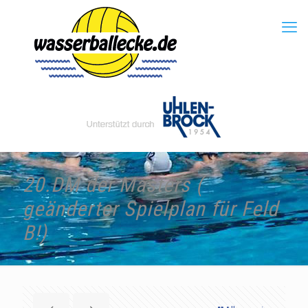
20.DM der Masters (
geänderter Spielplan für Feld
B!)