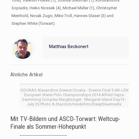
Tore), Valentin Finkes (1), Joshua Stedman (1), Konstantinos
Sopiadis, Heiko Nossek (4), Michael Müller (1), Christopher
Meinhold, Novak Zugic, Mike Troll, Hannes Glaser (3) und
Stephen White (Torwart).
Matthias Beckonert
Ähnliche Artikel
GOUNAS Alexandros Greece Croatia - Greece Final 5-6th LEN
European Water Polo Championships 2014 Alfred Hajos
Swimming Complex Margitsziget - Margaret Island Day13 -
July 26 Photo A.Staccioli/Insidefoto/Deepbluemedia
Mit TV-Bildern und ASCD-Torwart: Weltcup-
Finale als Sommer-Höhepunkt