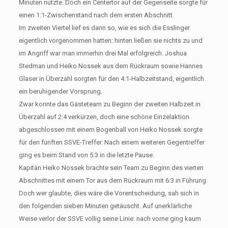
Minuten nutzte. Doch ein Centertor auf der Gegenseite sorgte für
einen 1:1-Zwischenstand nach dem ersten Abschnitt.
Im zweiten Viertel lief es dann so, wie es sich die Esslinger
eigentlich vorgenommen hatten: hinten ließen sie nichts zu und
im Angriff war man immerhin drei Mal erfolgreich. Joshua
Stedman und Heiko Nossek aus dem Rückraum sowie Hannes
Glaser in Überzahl sorgten für den 4:1-Halbzeitstand, eigentlich
ein beruhigender Vorsprung.
Zwar konnte das Gästeteam zu Beginn der zweiten Halbzeit in
Überzahl auf 2:4 verkürzen, doch eine schöne Einzelaktion
abgeschlossen mit einem Bogenball von Heiko Nossek sorgte
für den fünften SSVE-Treffer. Nach einem weiteren Gegentreffer
ging es beim Stand von 5:3 in die letzte Pause.
Kapitän Heiko Nossek brachte sein Team zu Beginn des vierten
Abschnittes mit einem Tor aus dem Rückraum mit 6:3 in Führung.
Doch wer glaubte, dies wäre die Vorentscheidung, sah sich in
den folgenden sieben Minuten getäuscht. Auf unerklärliche
Weise verlor der SSVE völlig seine Linie: nach vorne ging kaum