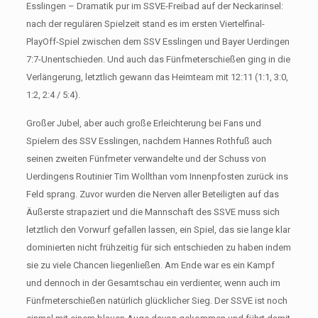
Esslingen – Dramatik pur im SSVE-Freibad auf der Neckarinsel:
nach der regulären Spielzeit stand es im ersten Viertelfinal-
PlayOff-Spiel zwischen dem SSV Esslingen und Bayer Uerdingen
7:7-Unentschieden. Und auch das Fünfmeterschießen ging in die
Verlängerung, letztlich gewann das Heimteam mit 12:11 (1:1, 3:0,
1:2, 2:4 / 5:4).
Großer Jubel, aber auch große Erleichterung bei Fans und
Spielern des SSV Esslingen, nachdem Hannes Rothfuß auch
seinen zweiten Fünfmeter verwandelte und der Schuss von
Uerdingens Routinier Tim Wollthan vom Innenpfosten zurück ins
Feld sprang. Zuvor wurden die Nerven aller Beteiligten auf das
Äußerste strapaziert und die Mannschaft des SSVE muss sich
letztlich den Vorwurf gefallen lassen, ein Spiel, das sie lange klar
dominierten nicht frühzeitig für sich entschieden zu haben indem
sie zu viele Chancen liegenließen. Am Ende war es ein Kampf
und dennoch in der Gesamtschau ein verdienter, wenn auch im
Fünfmeterschießen natürlich glücklicher Sieg. Der SSVE ist noch