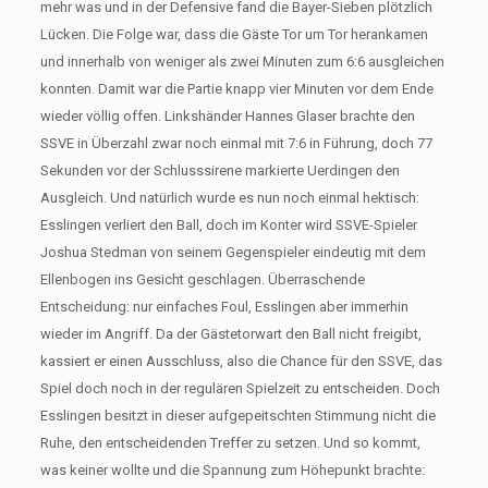
mehr was und in der Defensive fand die Bayer-Sieben plötzlich
Lücken. Die Folge war, dass die Gäste Tor um Tor herankamen
und innerhalb von weniger als zwei Minuten zum 6:6 ausgleichen
konnten. Damit war die Partie knapp vier Minuten vor dem Ende
wieder völlig offen. Linkshänder Hannes Glaser brachte den
SSVE in Überzahl zwar noch einmal mit 7:6 in Führung, doch 77
Sekunden vor der Schlusssirene markierte Uerdingen den
Ausgleich. Und natürlich wurde es nun noch einmal hektisch:
Esslingen verliert den Ball, doch im Konter wird SSVE-Spieler
Joshua Stedman von seinem Gegenspieler eindeutig mit dem
Ellenbogen ins Gesicht geschlagen. Überraschende
Entscheidung: nur einfaches Foul, Esslingen aber immerhin
wieder im Angriff. Da der Gästetorwart den Ball nicht freigibt,
kassiert er einen Ausschluss, also die Chance für den SSVE, das
Spiel doch noch in der regulären Spielzeit zu entscheiden. Doch
Esslingen besitzt in dieser aufgepeitschten Stimmung nicht die
Ruhe, den entscheidenden Treffer zu setzen. Und so kommt,
was keiner wollte und die Spannung zum Höhepunkt brachte: