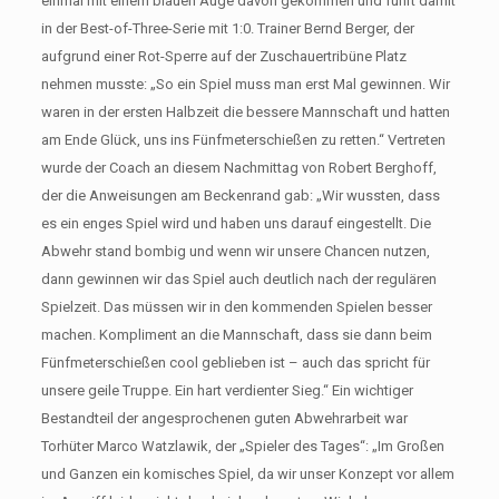
einmal mit einem blauen Auge davon gekommen und führt damit
in der Best-of-Three-Serie mit 1:0. Trainer Bernd Berger, der
aufgrund einer Rot-Sperre auf der Zuschauertribüne Platz
nehmen musste: „So ein Spiel muss man erst Mal gewinnen. Wir
waren in der ersten Halbzeit die bessere Mannschaft und hatten
am Ende Glück, uns ins Fünfmeterschießen zu retten.“ Vertreten
wurde der Coach an diesem Nachmittag von Robert Berghoff,
der die Anweisungen am Beckenrand gab: „Wir wussten, dass
es ein enges Spiel wird und haben uns darauf eingestellt. Die
Abwehr stand bombig und wenn wir unsere Chancen nutzen,
dann gewinnen wir das Spiel auch deutlich nach der regulären
Spielzeit. Das müssen wir in den kommenden Spielen besser
machen. Kompliment an die Mannschaft, dass sie dann beim
Fünfmeterschießen cool geblieben ist – auch das spricht für
unsere geile Truppe. Ein hart verdienter Sieg.“ Ein wichtiger
Bestandteil der angesprochenen guten Abwehrarbeit war
Torhüter Marco Watzlawik, der „Spieler des Tages“: „Im Großen
und Ganzen ein komisches Spiel, da wir unser Konzept vor allem