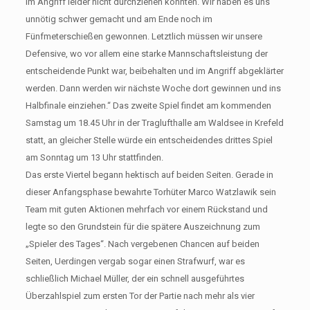
im Angriff leider nicht durchziehen konnten. Wir haben es uns
unnötig schwer gemacht und am Ende noch im
Fünfmeterschießen gewonnen. Letztlich müssen wir unsere
Defensive, wo vor allem eine starke Mannschaftsleistung der
entscheidende Punkt war, beibehalten und im Angriff abgeklärter
werden. Dann werden wir nächste Woche dort gewinnen und ins
Halbfinale einziehen.“ Das zweite Spiel findet am kommenden
Samstag um 18.45 Uhr in der Traglufthalle am Waldsee in Krefeld
statt, an gleicher Stelle würde ein entscheidendes drittes Spiel
am Sonntag um 13 Uhr stattfinden.
Das erste Viertel begann hektisch auf beiden Seiten. Gerade in
dieser Anfangsphase bewahrte Torhüter Marco Watzlawik sein
Team mit guten Aktionen mehrfach vor einem Rückstand und
legte so den Grundstein für die spätere Auszeichnung zum
„Spieler des Tages“. Nach vergebenen Chancen auf beiden
Seiten, Uerdingen vergab sogar einen Strafwurf, war es
schließlich Michael Müller, der ein schnell ausgeführtes
Überzahlspiel zum ersten Tor der Partie nach mehr als vier