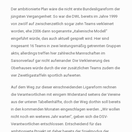
Der ambitionierte Plan wäre die nicht erste Bundesligareform der
jüngsten Vergangenheit: So war die DWL bereits im Jahre 1999
von zwölf auf zwischenzeitlich sogar zehn Teams verkleinert
worden, ehe 2006 dann sogenannte „italienische Modell“
eingeführt würde, das auch aktuell gespielt wird. Hier sind
insgesamt 16 Teams in zwei leistungsmäßig getrennten Gruppen
aktiv, allerdings treffen hier zahlreiche Mannschaften im
Saisonverlauf gar nicht aufeinander. Die Verkleinerung des
Oberhauses würde durch die vier zusätzlichen Teams zudem die
vier Zweitligastaffeln sportlich aufwerten.
Auf dem Weg zur dieser einschneidenden Ligareform rechnen
die Verantwortlichen mit einigem Widerstand seitens der Vereine
aus der unteren Tabellenhälfte, doch der Weg dorthin soll bereits
in den kommenden Monaten eingeschlagen werden. „Wir wollen
nicht noch ein weiteres Jahr warten“, geben sich die DSV-
Verantwortlichen entschlossen. Entscheidend für das
ambitionierte Projekt ist daher bereits der Spielmodus der