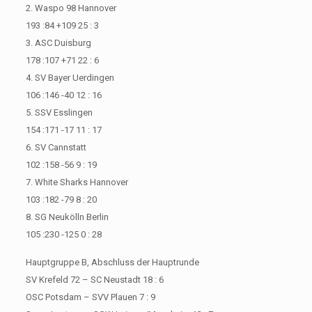
2. Waspo 98 Hannover
193 :84 +109 25 : 3
3. ASC Duisburg
178 :107 +71 22 : 6
4. SV Bayer Uerdingen
106 :146 -40 12 : 16
5. SSV Esslingen
154 :171 -17 11 : 17
6. SV Cannstatt
102 :158 -56 9 : 19
7. White Sharks Hannover
103 :182 -79 8 : 20
8. SG Neukölln Berlin
105 :230 -125 0 : 28
Hauptgruppe B, Abschluss der Hauptrunde
SV Krefeld 72 – SC Neustadt 18 : 6
OSC Potsdam – SVV Plauen 7 : 9