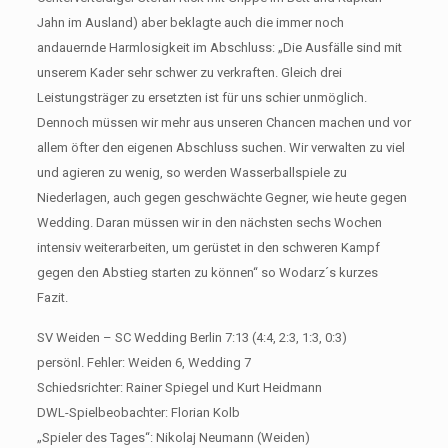
Jahn im Ausland) aber beklagte auch die immer noch
andauernde Harmlosigkeit im Abschluss: „Die Ausfälle sind mit
unserem Kader sehr schwer zu verkraften. Gleich drei
Leistungsträger zu ersetzten ist für uns schier unmöglich.
Dennoch müssen wir mehr aus unseren Chancen machen und vor
allem öfter den eigenen Abschluss suchen. Wir verwalten zu viel
und agieren zu wenig, so werden Wasserballspiele zu
Niederlagen, auch gegen geschwächte Gegner, wie heute gegen
Wedding. Daran müssen wir in den nächsten sechs Wochen
intensiv weiterarbeiten, um gerüstet in den schweren Kampf
gegen den Abstieg starten zu können“ so Wodarz´s kurzes
Fazit.
SV Weiden – SC Wedding Berlin 7:13 (4:4, 2:3, 1:3, 0:3)
persönl. Fehler: Weiden 6, Wedding 7
Schiedsrichter: Rainer Spiegel und Kurt Heidmann
DWL-Spielbeobachter: Florian Kolb
„Spieler des Tages“: Nikolaj Neumann (Weiden)