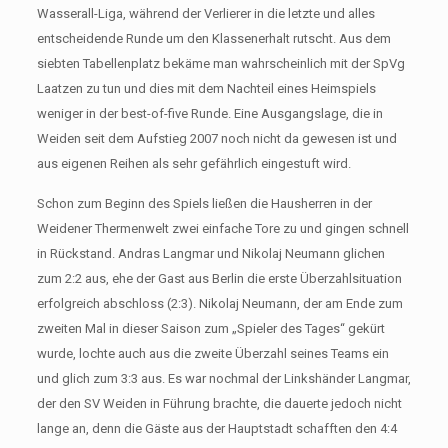
Wasserall-Liga, während der Verlierer in die letzte und alles
entscheidende Runde um den Klassenerhalt rutscht. Aus dem
siebten Tabellenplatz bekäme man wahrscheinlich mit der SpVg
Laatzen zu tun und dies mit dem Nachteil eines Heimspiels
weniger in der best-of-five Runde. Eine Ausgangslage, die in
Weiden seit dem Aufstieg 2007 noch nicht da gewesen ist und
aus eigenen Reihen als sehr gefährlich eingestuft wird.
Schon zum Beginn des Spiels ließen die Hausherren in der
Weidener Thermenwelt zwei einfache Tore zu und gingen schnell
in Rückstand. Andras Langmar und Nikolaj Neumann glichen
zum 2:2 aus, ehe der Gast aus Berlin die erste Überzahlsituation
erfolgreich abschloss (2:3). Nikolaj Neumann, der am Ende zum
zweiten Mal in dieser Saison zum „Spieler des Tages“ gekürt
wurde, lochte auch aus die zweite Überzahl seines Teams ein
und glich zum 3:3 aus. Es war nochmal der Linkshänder Langmar,
der den SV Weiden in Führung brachte, die dauerte jedoch nicht
lange an, denn die Gäste aus der Hauptstadt schafften den 4:4