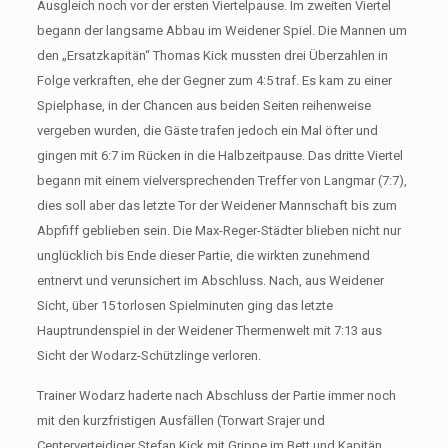
Ausgleich noch vor der ersten Viertelpause. Im zweiten Viertel
begann der langsame Abbau im Weidener Spiel. Die Mannen um
den „Ersatzkapitän“ Thomas Kick mussten drei Überzahlen in
Folge verkraften, ehe der Gegner zum 4:5 traf. Es kam zu einer
Spielphase, in der Chancen aus beiden Seiten reihenweise
vergeben wurden, die Gäste trafen jedoch ein Mal öfter und
gingen mit 6:7 im Rücken in die Halbzeitpause. Das dritte Viertel
begann mit einem vielversprechenden Treffer von Langmar (7:7),
dies soll aber das letzte Tor der Weidener Mannschaft bis zum
Abpfiff geblieben sein. Die Max-Reger-Städter blieben nicht nur
unglücklich bis Ende dieser Partie, die wirkten zunehmend
entnervt und verunsichert im Abschluss. Nach, aus Weidener
Sicht, über 15 torlosen Spielminuten ging das letzte
Hauptrundenspiel in der Weidener Thermenwelt mit 7:13 aus
Sicht der Wodarz-Schützlinge verloren.
Trainer Wodarz haderte nach Abschluss der Partie immer noch
mit den kurzfristigen Ausfällen (Torwart Srajer und
Centerverteidiger Stefan Kick mit Grippe im Bett und Kapitän