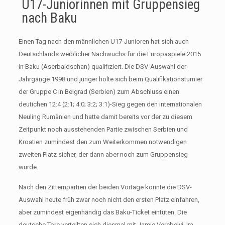
U17-Juniorinnen mit Gruppensieg
nach Baku
Einen Tag nach den männlichen U17-Junioren hat sich auch
Deutschlands weiblicher Nachwuchs für die Europaspiele 2015
in Baku (Aserbaidschan) qualifiziert. Die DSV-Auswahl der
Jahrgänge 1998 und jünger holte sich beim Qualifikationsturnier
der Gruppe C in Belgrad (Serbien) zum Abschluss einen
deutichen 12:4 (2:1; 4:0; 3:2; 3:1)-Sieg gegen den internationalen
Neuling Rumänien und hatte damit bereits vor der zu diesem
Zeitpunkt noch ausstehenden Partie zwischen Serbien und
Kroatien zumindest den zum Weiterkommen notwendigen
zweiten Platz sicher, der dann aber noch zum Gruppensieg
wurde.
Nach den Zitternpartien der beiden Vortage konnte die DSV-
Auswahl heute früh zwar noch nicht den ersten Platz einfahren,
aber zumindest eigenhändig das Baku-Ticket eintüten. Die
deutsche Tore verteilten sich diesmal mit Jamie Verebelyi, Ira