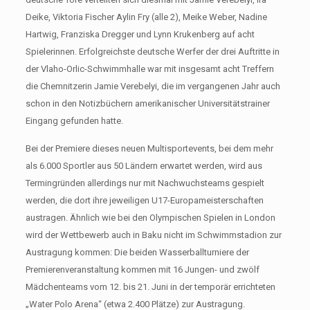
Deike, Viktoria Fischer Aylin Fry (alle 2), Meike Weber, Nadine
Hartwig, Franziska Dregger und Lynn Krukenberg auf acht
Spielerinnen. Erfolgreichste deutsche Werfer der drei Auftritte in
der Vlaho-Orlic-Schwimmhalle war mit insgesamt acht Treffern
die Chemnitzerin Jamie Verebelyi, die im vergangenen Jahr auch
schon in den Notizbüchern amerikanischer Universitätstrainer
Eingang gefunden hatte.
Bei der Premiere dieses neuen Multisportevents, bei dem mehr
als 6.000 Sportler aus 50 Ländern erwartet werden, wird aus
Termingründen allerdings nur mit Nachwuchsteams gespielt
werden, die dort ihre jeweiligen U17-Europameisterschaften
austragen. Ähnlich wie bei den Olympischen Spielen in London
wird der Wettbewerb auch in Baku nicht im Schwimmstadion zur
Austragung kommen: Die beiden Wasserballturniere der
Premierenveranstaltung kommen mit 16 Jungen- und zwölf
Mädchenteams vom 12. bis 21. Juni in der temporär errichteten
„Water Polo Arena“ (etwa 2.400 Plätze) zur Austragung.