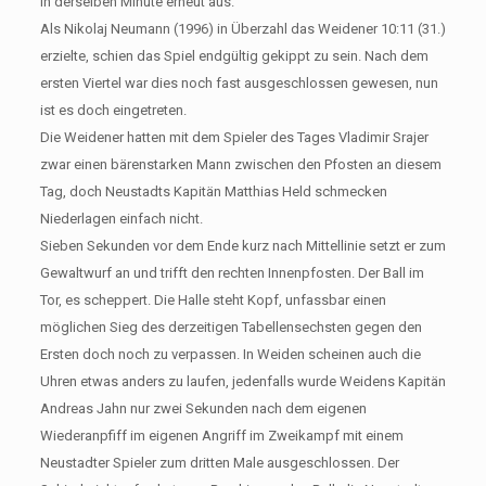
in derselben Minute erneut aus.
Als Nikolaj Neumann (1996) in Überzahl das Weidener 10:11 (31.)
erzielte, schien das Spiel endgültig gekippt zu sein. Nach dem
ersten Viertel war dies noch fast ausgeschlossen gewesen, nun
ist es doch eingetreten.
Die Weidener hatten mit dem Spieler des Tages Vladimir Srajer
zwar einen bärenstarken Mann zwischen den Pfosten an diesem
Tag, doch Neustadts Kapitän Matthias Held schmecken
Niederlagen einfach nicht.
Sieben Sekunden vor dem Ende kurz nach Mittellinie setzt er zum
Gewaltwurf an und trifft den rechten Innenpfosten. Der Ball im
Tor, es scheppert. Die Halle steht Kopf, unfassbar einen
möglichen Sieg des derzeitigen Tabellensechsten gegen den
Ersten doch noch zu verpassen. In Weiden scheinen auch die
Uhren etwas anders zu laufen, jedenfalls wurde Weidens Kapitän
Andreas Jahn nur zwei Sekunden nach dem eigenen
Wiederanpfiff im eigenen Angriff im Zweikampf mit einem
Neustadter Spieler zum dritten Male ausgeschlossen. Der