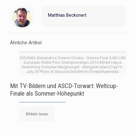
Matthias Beckonert
Ähnliche Artikel
GOUNAS Alexandros Greece Croatia - Greece Final 5-6th LEN
European Water Polo Championships 2014 Alfred Hajos
Swimming Complex Margitsziget - Margaret Island Day13 -
July 26 Photo A.Staccioli/Insidefoto/Deepbluemedia
Mit TV-Bildern und ASCD-Torwart: Weltcup-
Finale als Sommer-Höhepunkt
Mehr lesen