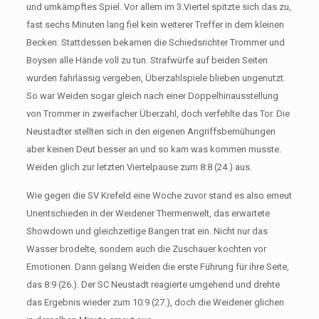
und umkämpftes Spiel. Vor allem im 3.Viertel spitzte sich das zu,
fast sechs Minuten lang fiel kein weiterer Treffer in dem kleinen
Becken. Stattdessen bekamen die Schiedsrichter Trommer und
Boysen alle Hände voll zu tun. Strafwürfe auf beiden Seiten
wurden fahrlässig vergeben, Überzahlspiele blieben ungenutzt.
So war Weiden sogar gleich nach einer Doppelhinausstellung
von Trommer in zweifacher Überzahl, doch verfehlte das Tor. Die
Neustadter stellten sich in den eigenen Angriffsbemühungen
aber keinen Deut besser an und so kam was kommen musste.
Weiden glich zur letzten Viertelpause zum 8:8 (24.) aus.
Wie gegen die SV Krefeld eine Woche zuvor stand es also erneut
Unentschieden in der Weidener Thermenwelt, das erwartete
Showdown und gleichzeitige Bangen trat ein. Nicht nur das
Wasser brodelte, sondern auch die Zuschauer kochten vor
Emotionen. Dann gelang Weiden die erste Führung für ihre Seite,
das 8:9 (26.). Der SC Neustadt reagierte umgehend und drehte
das Ergebnis wieder zum 10:9 (27.), doch die Weidener glichen