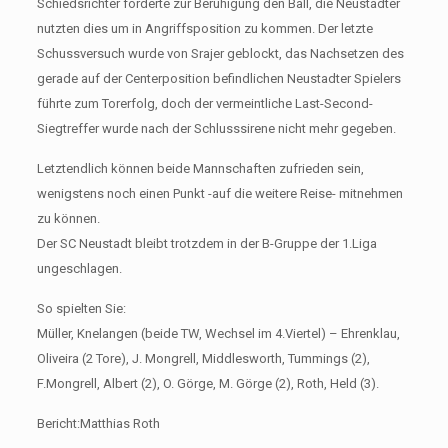
Schiedsrichter forderte zur Beruhigung den Ball, die Neustadter
nutzten dies um in Angriffsposition zu kommen. Der letzte
Schussversuch wurde von Srajer geblockt, das Nachsetzen des
gerade auf der Centerposition befindlichen Neustadter Spielers
führte zum Torerfolg, doch der vermeintliche Last-Second-
Siegtreffer wurde nach der Schlusssirene nicht mehr gegeben.
Letztendlich können beide Mannschaften zufrieden sein,
wenigstens noch einen Punkt -auf die weitere Reise- mitnehmen
zu können.
Der SC Neustadt bleibt trotzdem in der B-Gruppe der 1.Liga
ungeschlagen.
So spielten Sie:
Müller, Knelangen (beide TW, Wechsel im 4.Viertel) – Ehrenklau,
Oliveira (2 Tore), J. Mongrell, Middlesworth, Tummings (2),
F.Mongrell, Albert (2), O. Görge, M. Görge (2), Roth, Held (3).
Bericht:Matthias Roth