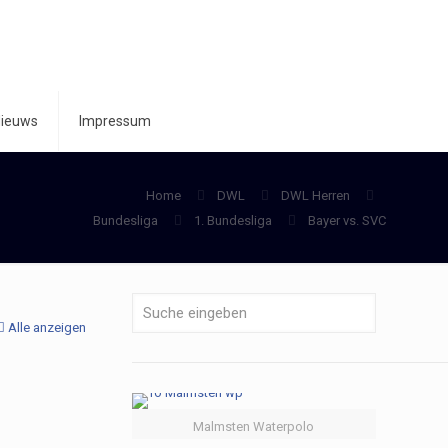
ieuws
Impressum
Home
DWL
DWL Herren
Bundesliga
1. Bundesliga
Bayer vs. SVC
Alle anzeigen
Malmsten Waterpolo