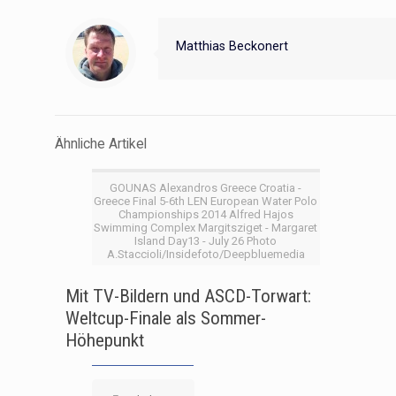
Matthias Beckonert
Ähnliche Artikel
GOUNAS Alexandros Greece Croatia -
Greece Final 5-6th LEN European Water Polo
Championships 2014 Alfred Hajos
Swimming Complex Margitsziget - Margaret
Island Day13 - July 26 Photo
A.Staccioli/Insidefoto/Deepbluemedia
Mit TV-Bildern und ASCD-Torwart:
Weltcup-Finale als Sommer-
Höhepunkt