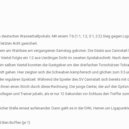
s deutschen Wasserballpokals. Mit einem 7:6 (1:1, 1:2, 3:1, 2:2) Sieg gegen Li
letzten Acht gesichert.
ern am Waldsee am vergangenen Samstag geboten. Die Gäste aus Cannstatt 
Viertel folgte ein 1:2 aus Uerdinger Sicht im zweiten Spielabschnitt.
Nach dem
 im selben Viertel konnten die Gastgeber um den dreifachen Torschützen Tobi
hnitt gehen. Hier zeigten sich die Schwaben kämpferisch und glichen zum 5:5 
er regulären Spielzeit. Während die Spieler des SV Cannstatt sich bereits mit
hnen einen Strich durch diese Rechnung. Der junge Center, der auf den Spit
ollegen und Trainer jubeln, als er nur 12 Sekunden vor Schluss den Treffer zum
her Stelle erneut aufeinander. Dann geht es in der DWL Herren um Ligapunkt
d Ben Boffen (je 1)