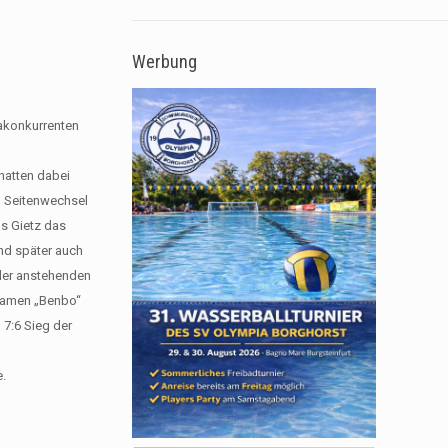
Werbung
gakonkurrenten
hatten dabei
 Seitenwechsel
as Gietz das
und später auch
 der anstehenden
znamen „Benbo“
 7:6 Sieg der
e.