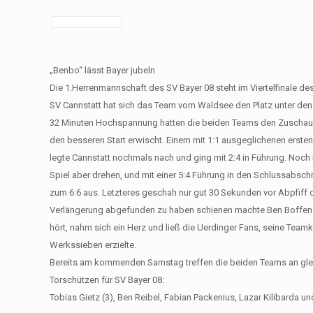
„Benbo“ lässt Bayer jubeln
Die 1.Herrenmannschaft des SV Bayer 08 steht im Viertelfinale de
SV Cannstatt hat sich das Team vom Waldsee den Platz unter den 
32 Minuten Hochspannung hatten die beiden Teams den Zuschau
den besseren Start erwischt. Einem mit 1:1 ausgeglichenen ersten 
legte Cannstatt nochmals nach und ging mit 2:4 in Führung. Noch
Spiel aber drehen, und mit einer 5:4 Führung in den Schlussabsc
zum 6:6 aus. Letzteres geschah nur gut 30 Sekunden vor Abpfiff d
Verlängerung abgefunden zu haben schienen machte Ben Boffen i
hört, nahm sich ein Herz und ließ die Uerdinger Fans, seine Teamk
Werkssieben erzielte.
Bereits am kommenden Samstag treffen die beiden Teams an gleic
Torschützen für SV Bayer 08:
Tobias Gietz (3), Ben Reibel, Fabian Packenius, Lazar Kilibarda un