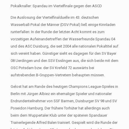
Pokalknaller: Spandau im Viertelfinale gegen den ASCD
Die Auslosung der Viertelfinalduelle im 43. deutschen
Wasserball-Pokal der Männer (DSV-Pokal) ließ einige Kinnladen
runterfallen: In der Runde der letzten Acht kommt es zum
vorzeitigen Aufeinandertreffen der Wasserfreunde Spandau 04
und des ASC Duisburg, die seit 2004 alle nationalen Pokaltitel auf
sich vereint haben. Günstiger sieht es dagegen für den SV Bayer
08 Uerdingen und den SSV Esslingen aus, die sich beide mit dem
OSC Potsdam bzw. der SV Krefeld 72 auswärts bei
aufstrebenden B-Gruppen-Vertretern behaupten müssen.
Gelost hat am Rande des heutigen Champions League-Spieles in
Berlin mit Jürgen Albiez ein ehemaliger Spieler und nationaler
Endrundenteilnehmer von SSF Barmen, Duisburger SV 98 und SV
Poseidon Hamburg. Der frühere Torhüter hat allerdings auch
beim dem Wuppertaler Klub unter der späteren Spandauer
Trainerlegende Alfred Balen trainiert. Gespielt wird die Runde der